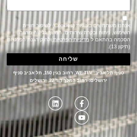
אנחנו משתמשים בעוגיות (Cookies) לשיפור חוויית
השימוש, ניתוח ובקרת שירותים. המשך גלישה מהווה
הסכמה בהתאם ל
מדיניות הפרטיות
ולחוק הגנת הפרטיות
(תיקון 13).
שליחה
סניף תל אביב: WE TLV, רחוב בגין 150, תל אביב סניף
ירושלים: רחוב המלך דוד 22, ירושלים