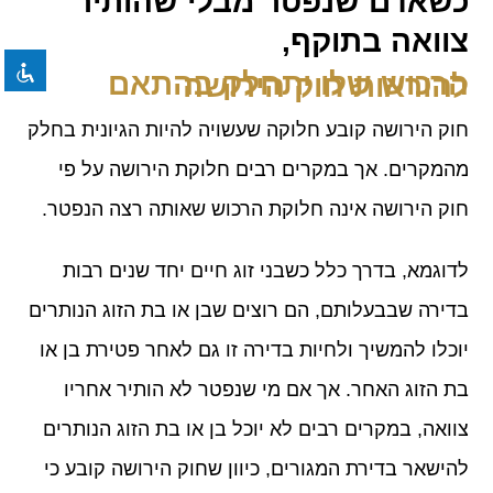
כשאדם שנפטר מבלי שהותיר
format_underlined
הוסף קו תחתון לקישורים
צוואה בתוקף,
font_download
סמן קישורים
הרכוש שלו יתחלק בהתאם להוראות חוק הירושה
לאפס את כל האפשרויות
cached
חוק הירושה קובע חלוקה שעשויה להיות הגיונית בחלק
מהמקרים. אך במקרים רבים חלוקת הירושה על פי
חוק הירושה אינה חלוקת הרכוש שאותה רצה הנפטר.
לדוגמא, בדרך כלל כשבני זוג חיים יחד שנים רבות
בדירה שבבעלותם, הם רוצים שבן או בת הזוג הנותרים
יוכלו להמשיך ולחיות בדירה זו גם לאחר פטירת בן או
בת הזוג האחר. אך אם מי שנפטר לא הותיר אחריו
צוואה, במקרים רבים לא יוכל בן או בת הזוג הנותרים
להישאר בדירת המגורים, כיוון שחוק הירושה קובע כי