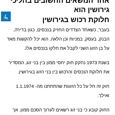
אחד הנושאים החשובים בהליכי
format_underlined
הוסף קו תחתון לקישורים
גירושין הוא
font_download
סמן קישורים
חלוקת רכוש בגירושין
לאפס את כל האפשרויות
cached
בעבר, כשאחד הצדדים החזיק בנכסים, כגון בדירה,
הבנק, בעסק, במניות וכן הלאה, הוא יכל להקשות מאד
על בן הזוג השני לקבל את חלקו בנכסים אלו.
בשנת 1973 נחקק חוק יחסי ממון בין בני זוג, המסדיר
את חלוקת הנכסים והרכוש בין בני הזוג בגירושין.
חוק זה חל על כל הזוגות שהתחתנו מה- 1.1.1974
ואילך.
החוק קובע כי בני זוג רשאים לערוך הסכם ממון. אך