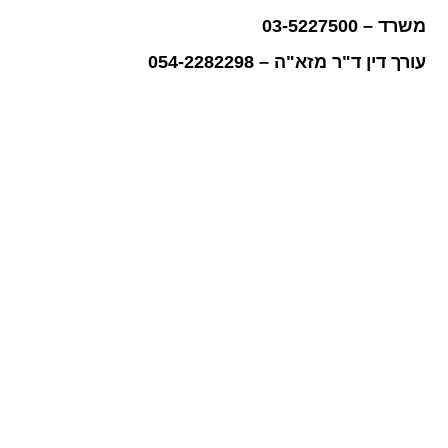
משרד – 03-5227500
עורך דין ד"ר מזא"ה – 054-2282298
קביעת דמי מזונות וחלוקתם
בין ההורים