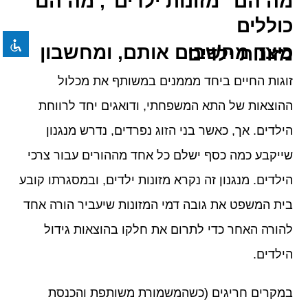
מה הם "מזונות ילדים", מה הם
format_underlined
הוסף קו תחתון לקישורים
כוללים
font_download
סמן קישורים
כיצד מחשבים אותם, ומחשבון מזונות ילדים
לאפס את כל האפשרויות
cached
זוגות החיים ביחד מממנים במשותף את מכלול
ההוצאות של התא המשפחתי, ודואגים יחד לרווחת
הילדים. אך, כאשר בני הזוג נפרדים, נדרש מנגנון
שייקבע כמה כסף ישלם כל אחד מההורים עבור צרכי
הילדים. מנגנון זה נקרא מזונות ילדים, ובמסגרתו קובע
בית המשפט את גובה דמי המזונות שיעביר הורה אחד
להורה האחר כדי לתרום את חלקו בהוצאות גידול
הילדים.
במקרים חריגים (כשהמשמורת משותפת והכנסת