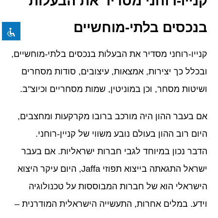
קנייו-רוחני מסדיר את הבעלות
format_underlined
הוסף קו תחתון לקישורים
font_download
סמן קישורים
בנכסים בלתי-מוחשיים
לאפס את כל האפשרויות
cached
קנייו-רוחני מסדיר את הבעלות בנכסים בלתי-מוחשיים,
ובכלל כך יצירות, אמצאות, עיצובים, סודות מסחרים
ושיטות מסחר, וכן במוניטין, שמות מסחריים וכיוצ"ב.
אם בעבר ההון היה מורכב ברובו מקרקעות ומחצבים,
היום רוב ההון בעולם נובע משווי של קניין-רוחני.
הדבר נכון במיוחד לגבי חברות ישראליות. אם בעבר
ישראל התגאתה בייצוא תפוזי Jaffa, היום עיקר היצוא
הישראלי הוא של חברות המבוססות על טכנולוגיה
וידע. במלים אחרות, התעשייה הישראלית המודרנית –