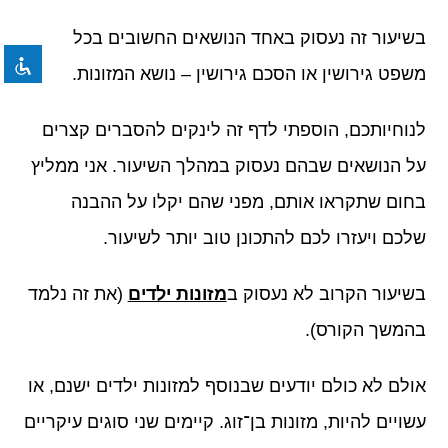
format_underlined
הוסף קו תחתון לקישורים
בשיעור זה נעסוק באחד הנושאים החשובים בכל
font_download
סמן קישורים
משפט גירושין או הסכם גירושין – נושא המזונות.
לאפס את כל האפשרויות
cached
לנוחיותכם, הוספתי לדף זה לינקים להסברים קצרים
על הנושאים שבהם נעסוק במהלך השיעור. אני ממליץ
בחום שתקראו אותם, מפני שהם יקלו על ההבנה
שלכם ויעזרו לכם להתכונן טוב יותר לשיעור.
בשיעור הקרוב לא נעסוק ב
מזונות ילדים
(את זה נלמד
בהמשך הקורס).
אולם לא כולם יודעים שבנוסף למזונות ילדים ישנם, או
עשויים להיות, מזונות בן־זוג. קיימים שני סוגים עיקריים