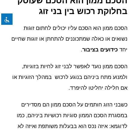
הסכם ממון הוא הסכם שעוסק
format_underlined
הוסף קו תחתון לקישורים
בחלוקת רכוש בין בני זוג
font_download
סמן קישורים
לאפס את כל האפשרויות
cached
הסכם ממון הוא הסכם עליו יכולים לחתום זוגות
נשואים או כאלה שמתכוננים להתחתן או זוגות שחיים
יחד
כידועים בציבור
.
הסכם ממון נועד לאפשר לבני זוג לחיות בזוגיות,
ולמנוע מתח ביניהם בנוגע לרכוש במהלך הזוגיות או
אם חלילה יחליטו להיפרד.
כשבני הזוג חותמים על הסכם ממון הם מסדירים
במסגרת הסכם הממון סוגיות רכושיות ביניהם, כמו
לדוגמא: איזה נכס הוא בבעלות משותפת ואיזה לא